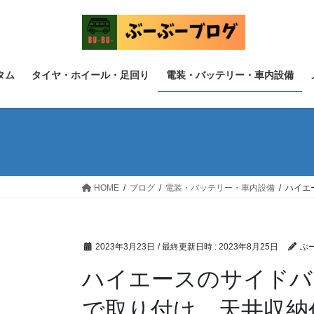
コ
ナ
ン
ビ
テ
ゲ
ン
ー
ツ
シ
タム
タイヤ・ホイール・足回り
電装・バッテリー・車内設備
へ
ョ
ス
ン
キ
に
ッ
移
プ
動
HOME
ブログ
電装・バッテリー・車内設備
ハイエ
2023年3月23日
/ 最終更新日時 :
2023年8月25日
ぶ
ハイエースのサイドバ
で取り付け、天井収納