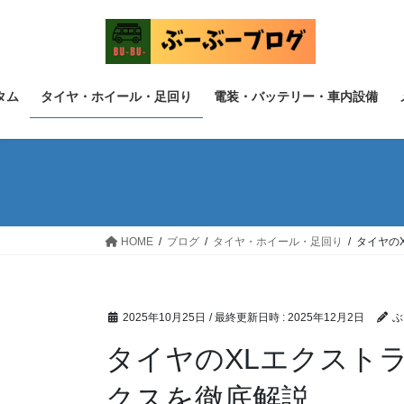
コ
ナ
ン
ビ
テ
ゲ
ン
ー
ツ
シ
タム
タイヤ・ホイール・足回り
電装・バッテリー・車内設備
へ
ョ
ス
ン
キ
に
ッ
移
プ
動
HOME
ブログ
タイヤ・ホイール・足回り
タイヤの
2025年10月25日
/ 最終更新日時 :
2025年12月2日
ぶ
タイヤのXLエクスト
クスを徹底解説