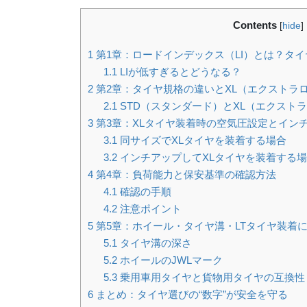
Contents
[
hide
]
1
第1章：ロードインデックス（LI）とは？タ
1.1
LIが低すぎるとどうなる？
2
第2章：タイヤ規格の違いとXL（エクストラ
2.1
STD（スタンダード）とXL（エクスト
3
第3章：XLタイヤ装着時の空気圧設定とイン
3.1
同サイズでXLタイヤを装着する場合
3.2
インチアップしてXLタイヤを装着する
4
第4章：負荷能力と保安基準の確認方法
4.1
確認の手順
4.2
注意ポイント
5
第5章：ホイール・タイヤ溝・LTタイヤ装着
5.1
タイヤ溝の深さ
5.2
ホイールのJWLマーク
5.3
乗用車用タイヤと貨物用タイヤの互換性
6
まとめ：タイヤ選びの“数字”が安全を守る