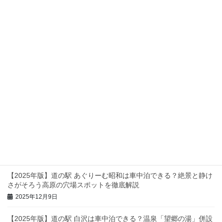
が消えない時の整備士の本音【修理前に読む】
2026年2月15日
ハイエースのオイル交換は自分でできる｜整備士目線で手順・注
意点・失敗例を徹底解説
2025年12月18日
ハイエースのドラレコ電源取り完全ガイド｜ACC・常時電源の違
いとバッテリー上がり対策
2025年12月12日
【2025年版】関東の道の駅・車中泊スポット完全ガイド｜静け
さ・設備・景色で選ぶおすすめを徹底紹介
2025年12月11日
【2025年版】道の駅 あぐりーむ昭和は車中泊できる？絶景と静け
さがそろう高原の穴場スポットを徹底解説
2025年12月9日
【2025年版】道の駅 白沢は車中泊できる？温泉「望郷の湯」併設