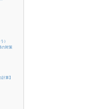
合う）
際の対策
力計算】