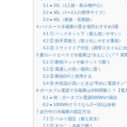
3.1
● 20L（1人旅・飲み物中心）
3.2
● 30L（1〜2人の標準サイズ）
3.3
● 40L（家族・長期旅）
4
ハイエース冷蔵庫の置き場所おすすめ3選
4.1
① ベッドキット下（最も使いやすい）
4.2
② 助手席後ろ（取り出しやすさ重視）
4.3
③ スライドドア付近（調理スタイルに
5
夏のハイエースで冷蔵庫は“冷えにくい”？ 実
5.1
① 断熱マットや銀マットで囲う
5.2
② 風通しの良い場所に置く
5.3
③ 断熱DIYと併用する
5.4
④ 外気温が高いときは“早めに電源オン”
6
ポータブル電源で冷蔵庫は何時間動く？【電
6.1
● 例：ポータブル電源500Whの場合
6.2
● 1000Whクラスなら2〜3日は余裕
7
走行中の冷蔵庫の固定方法
7.1
① ベルト固定（最も安全）
7.2
② すのこ・木枠で囲う