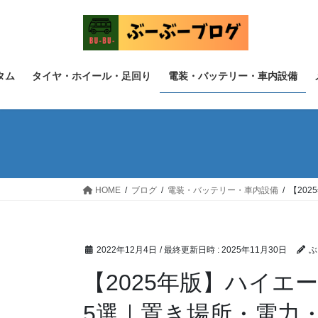
コ
ナ
ン
ビ
テ
ゲ
ン
ー
ツ
シ
タム
タイヤ・ホイール・足回り
電装・バッテリー・車内設備
へ
ョ
ス
ン
キ
に
ッ
移
プ
動
HOME
ブログ
電装・バッテリー・車内設備
【20
2022年12月4日
/ 最終更新日時 :
2025年11月30日
ぶ
【2025年版】ハイエ
5選｜置き場所・電力