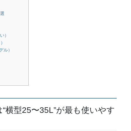
5選
）
高い）
る）
モデル）
横型25〜35L”が最も使いやす