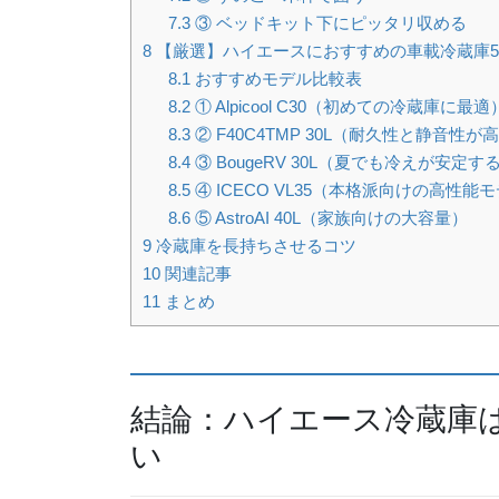
7.3
③ ベッドキット下にピッタリ収める
8
【厳選】ハイエースにおすすめの車載冷蔵庫
8.1
おすすめモデル比較表
8.2
① Alpicool C30（初めての冷蔵庫に最適
8.3
② F40C4TMP 30L（耐久性と静音性が
8.4
③ BougeRV 30L（夏でも冷えが安定す
8.5
④ ICECO VL35（本格派向けの高性能
8.6
⑤ AstroAI 40L（家族向けの大容量）
9
冷蔵庫を長持ちさせるコツ
10
関連記事
11
まとめ
結論：ハイエース冷蔵庫は“
い