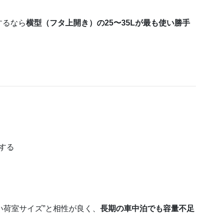
するなら
横型（フタ上開き）の25〜35Lが最も使い勝手
する
いい荷室サイズ”と相性が良く、
長期の車中泊でも容量不足