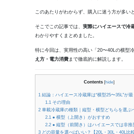
このあたりがわからず、購入に迷う方が多い
そこでこの記事では、
実際にハイエースで冷
わかりやすくまとめました。
特に今回は、実用性の高い「20〜40Lの横型
え方・電力消費
まで徹底的に解説します。
Contents
[
hide
]
1
結論：ハイエース冷蔵庫は“横型25〜35L”が
1.1
その理由
2
車載冷蔵庫の種類｜縦型・横型どちらを選ぶ
2.1
● 横型（上開き）がおすすめ
2.2
● 縦型（前開き）はハイエースでは非推
3
どの容量を選べばいい？【20L・30L・40L比